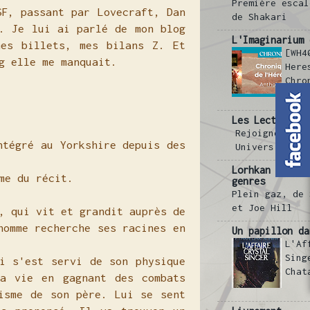
Première escal
SF, passant par Lovecraft, Dan
de Shakari
. Je lui ai parlé de mon blog
L'Imaginarium 
mes billets, mes bilans Z. Et
[WH4
og elle me manquait.
Here
Chro
l'Hé
Les Lectures d
Rejoignez-moi
ntégré au Yorkshire depuis des
Univers Virtu
Lorhkan et les
même du récit.
genres
Plein gaz, de 
et Joe Hill
, qui vit et grandit auprès de
homme recherche ses racines en
Un papillon da
L'Af
Sing
i s'est servi de son physique
Chat
a vie en gagnant des combats
isme de son père. Lui se sent