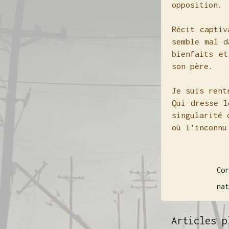
opposition.
Récit captiv
semble mal d
bienfaits et
son père.
Je suis rent
Qui dresse l
singularité 
où l'inconnu
Rédigé par
Cor
Libellés :
nat
Articles p