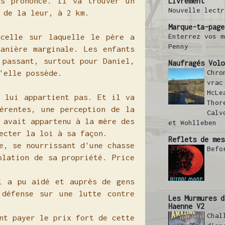
ns prononcé. Il va trouver un
Livrement
Nouvelle lectr
e de la leur, à 2 km.
Marque-ta-page
rcelle sur laquelle le père a
Enterrez vos m
Penny
anière marginale. Les enfants
 passant, surtout pour Daniel,
Naufragés Volo
u'elle possède.
Chro
vrac
McLe
e lui appartient pas. Et il va
Thor
érentes, une perception de la
Calv
 avait appartenu à la mère des
et Wohlleben
specter la loi à sa façon.
Reflets de mes
e, se nourrissant d'une chasse
Befo
olation de sa propriété. Price
l a pu aidé et auprès de gens
 défense sur une lutte contre
Les Murmures d
Haenne V2
Chal
nt payer le prix fort de cette