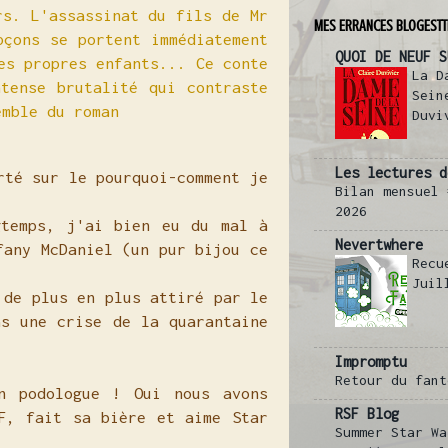
rs. L'assassinat du fils de Mr
MES ERRANCES BLOGESTT
pçons se portent immédiatement
QUOI DE NEUF S
es propres enfants... Ce conte
La D
tense brutalité qui contraste
Sein
emble du roman
Duvi
Les lectures d
rté sur le pourquoi-comment je
Bilan mensuel 
2026
gtemps, j'ai bien eu du mal à
Nevertwhere
fany McDaniel (un pur bijou ce
Recu
Juil
 de plus en plus attiré par le
as une crise de la quarantaine
Impromptu
Retour du fant
n podologue ! Oui nous avons
RSF Blog
F, fait sa bière et aime Star
Summer Star Wa