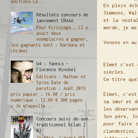
éditions Le...
En plein éch
Simmons, Wa
Résultats concours de
et la nosta
lancement CRAAA
merde, je me
Pour Kirinyaga , il y
avait deux
exemplaires à gagner,
Venons en au
les gagnants sont : Baroona et
Lhisbei
U4 : Yannis -
Elmet c'est 
Florence Hinckel
siècles.
Editions : Nathan et
Ce titre que
Syros Date de
parution : Août 2015
Elmet, c'est
prix papier : 16.90 / prix
numérique : 12,99 € 300 pages
sa sœur et d
« Je m’appelle...
les observa
Son père, Jo
Concours suivi de son
pour faire 
traditionnel bilan Z
#3
clandestins.
Je sais, j'avais dit