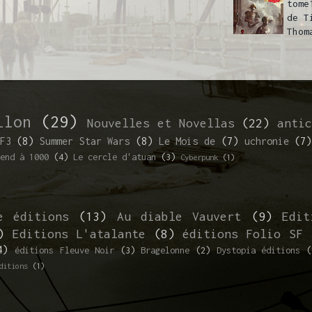
tome
de T
Thom
llon
(29)
Nouvelles et Novellas
(22)
anti
F3
(8)
Summer Star Wars
(8)
Le Mois de
(7)
uchronie
(7)
end à 1000
(4)
Le cercle d'atuan
(3)
Cyberpunk
(1)
e éditions
(13)
Au diable Vauvert
(9)
Edit
)
Editions L'atalante
(8)
éditions Folio SF
4)
éditions Fleuve Noir
(3)
Bragelonne
(2)
Dystopia éditions
(
ditions
(1)