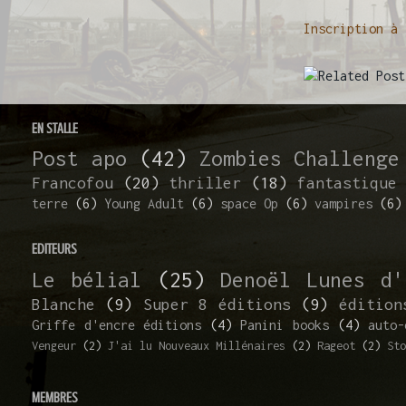
Inscription à
EN STALLE
Post apo
(42)
Zombies Challenge
Francofou
(20)
thriller
(18)
fantastique
terre
(6)
Young Adult
(6)
space Op
(6)
vampires
(6)
EDITEURS
Le bélial
(25)
Denoël Lunes d'
Blanche
(9)
Super 8 éditions
(9)
édition
Griffe d'encre éditions
(4)
Panini books
(4)
auto-
Vengeur
(2)
J'ai lu Nouveaux Millénaires
(2)
Rageot
(2)
Sto
MEMBRES