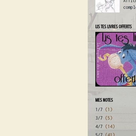
Affic
compl
LIS TES LIVRES OFFERTS
MES NOTES
1/7
(1)
3/7
(5)
4/7
(14)
5/7
(41)