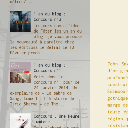
métro Z ...
1 an du blog :
Concours n°3
Toujours dans l'idée
de Fêter les un an du
blog, je vous propose
la nouveauté à paraître chez
les éditions Le Bélial le 13
Février proch...
John Sm
1 an du blog :
d'origi
Concours n°1
Voici donc le
profond
concours n°1 pour ce
constru
24 janvier 2014, Un
Édimbou
exemplaire de « Le sabre de
gothiqu
Sang, tome 1 : L'histoire de
Tiric Sherna » de Tho...
marge d
toute é
Concours : Une Heure-
région 
Lumière
résista
Tout d'abord puisque