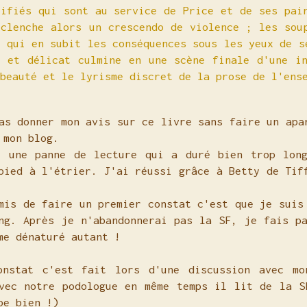
lifiés qui sont au service de Price et de ses pai
éclenche alors un crescendo de violence ; les sou
n qui en subit les conséquences sous les yeux de s
e et délicat culmine en une scène finale d'une in
beauté et le lyrisme discret de la prose de l'ens
as donner mon avis sur ce livre sans faire un apa
e mon blog.
u une panne de lecture qui a duré bien trop lon
pied à l'étrier. J'ai réussi grâce à Betty de Tif
mis de faire un premier constat c'est que je suis
ng. Après je n'abandonnerai pas la SF, je fais p
me dénaturé autant !
onstat c'est fait lors d'une discussion avec mo
vec notre podologue en même temps il lit de la S
ype bien !)