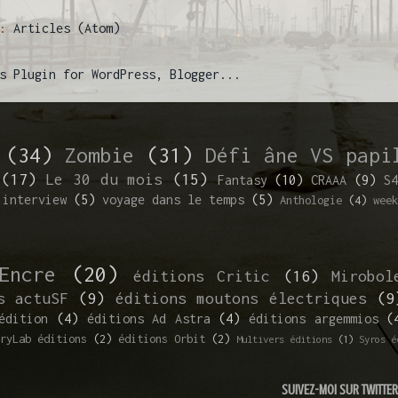
 :
Articles (Atom)
(34)
Zombie
(31)
Défi âne VS papi
(17)
Le 30 du mois
(15)
Fantasy
(10)
CRAAA
(9)
S4
interview
(5)
voyage dans le temps
(5)
Anthologie
(4)
week
Encre
(20)
éditions Critic
(16)
Mirobol
s actuSF
(9)
éditions moutons électriques
(9
édition
(4)
éditions Ad Astra
(4)
éditions argemmios
(
ryLab éditions
(2)
éditions Orbit
(2)
Multivers éditions
(1)
Syros é
SUIVEZ-MOI SUR TWITTER