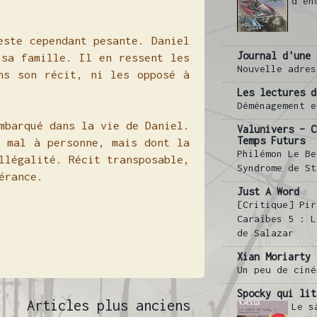
d'en
este cependant pesante. Daniel
Journal d'une 
 sa famille. Il en ressent les
Nouvelle adres
ns son récit, ni les opposé à
Les lectures d
Déménagement e
mbarqué dans la vie de Daniel.
Valunivers – C
Temps Futurs
e mal à personne, mais dont la
Philémon Le Be
llégalité. Récit transposable,
Syndrome de St
lérance.
Just A Word
[Critique] Pir
Caraïbes 5 : L
de Salazar
Xian Moriarty
Un peu de ciné
Spocky qui lit
Articles plus anciens
Le s