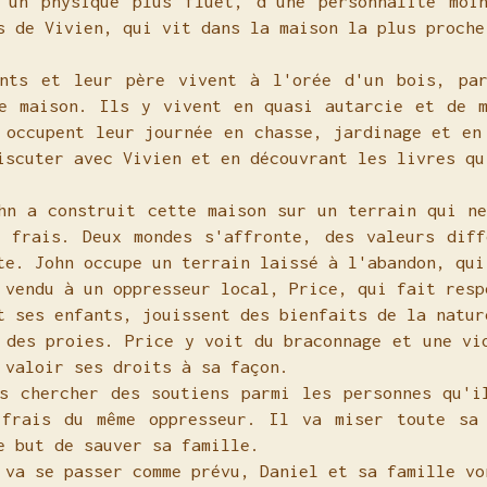
d'un physique plus fluet, d'une personnalité moi
s de Vivien, qui vit dans la maison la plus proch
ents et leur père vivent à l'orée d'un bois, pa
e maison. Ils y vivent en quasi autarcie et de m
 occupent leur journée en chasse, jardinage et en
iscuter avec Vivien et en découvrant les livres q
hn a construit cette maison sur un terrain qui n
 frais. Deux mondes s'affronte, des valeurs diff
te. John occupe un terrain laissé à l'abandon, qui
 vendu à un oppresseur local, Price, qui fait re
t ses enfants, jouissent des bienfaits de la natur
 des proies. Price y voit du braconnage et une vi
 valoir ses droits à sa façon.
s chercher des soutiens parmi les personnes qu'i
 frais du même oppresseur. Il va miser toute sa
e but de sauver sa famille.
 va se passer comme prévu, Daniel et sa famille vo