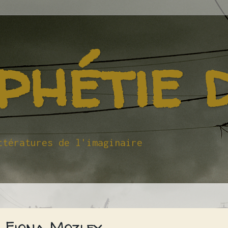
phétie 
ttératures de l'imaginaire
 Fiona Mozley