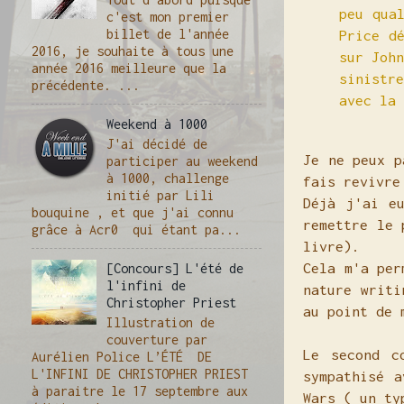
peu qua
c'est mon premier
billet de l'année
Price d
2016, je souhaite à tous une
sur Joh
année 2016 meilleure que la
sinistr
précédente. ...
avec la 
Weekend à 1000
J'ai décidé de
Je ne peux p
participer au weekend
à 1000, challenge
fais revivr
initié par Lili
Déjà j'ai e
bouquine , et que j'ai connu
remettre le 
grâce à Acr0 qui étant pa...
livre).
Cela m'a per
[Concours] L'été de
l'infini de
nature writi
Christopher Priest
au point de 
Illustration de
couverture par
Le second c
Aurélien Police L’ÉTÉ DE
L'INFINI DE CHRISTOPHER PRIEST
sympathisé a
à paraitre le 17 septembre aux
Wars ( un t